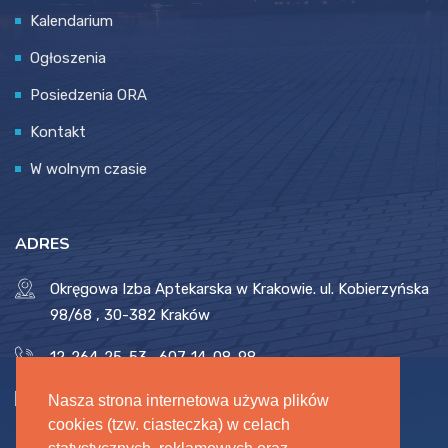
Kalendarium
Ogłoszenia
Posiedzenia ORA
Kontakt
W wolnym czasie
ADRES
Okręgowa Izba Aptekarska w Krakowie. ul. Kobierzyńska
98/68 , 30-382 Kraków
12-264-25-53
,
607-14-08-98
biuro@oia.krakow.pl
,
oia.krakow.pl
Nasza strona internetowa używa plików
cookies (tzw. ciasteczka) w celach