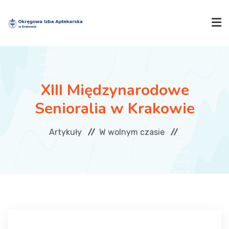
SZUKAJ
XIII Międzynarodowe
IZBA
Senioralia w Krakowie
Artykuły
W wolnym czasie
AKTUALNOŚCI
SZKOLENIA
OGŁOSZENIA